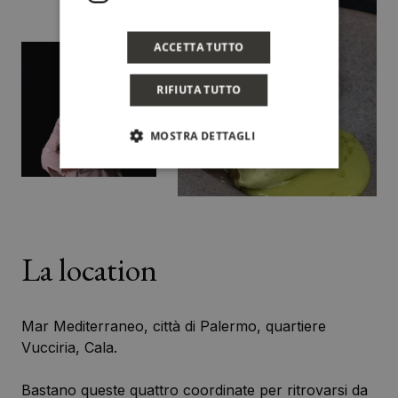
ACCETTA TUTTO
RIFIUTA TUTTO
MOSTRA DETTAGLI
La location
Mar Mediterraneo, città di Palermo, quartiere
Vucciria, Cala.
Bastano queste quattro coordinate per ritrovarsi da