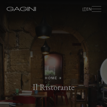
IT
EN
HOME
»
Il Ristorante