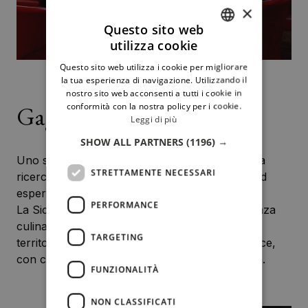
×
Questo sito web
utilizza cookie
ITALIAN
Questo sito web utilizza i cookie per migliorare
ENGLISH
la tua esperienza di navigazione. Utilizzando il
nostro sito web acconsenti a tutti i cookie in
conformità con la nostra policy per i cookie.
Gagini Restaurant
Leggi di più
SHOW ALL PARTNERS
(1196) →
Uno studio attento e costante del territorio, una
STRETTAMENTE NECESSARI
ricerca incessante di nuovi sapori, ingredienti ed
esperienze.
PERFORMANCE
La Sicilia e i suoi prodotti al centro dell’esperienza
culinaria, così si approfondisce il legame con il
TARGETING
territorio: entrando in contatto con chi li produce,
con chi li coltiva, con chi li fa arrivare in cucina.
FUNZIONALITÀ
NON CLASSIFICATI