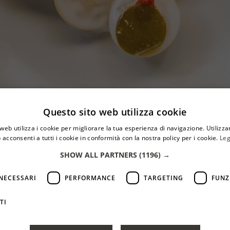
Questo sito web utilizza cookie
web utilizza i cookie per migliorare la tua esperienza di navigazione. Utilizza
 acconsenti a tutti i cookie in conformità con la nostra policy per i cookie.
Leg
SHOW ALL PARTNERS
(1196) →
NECESSARI
PERFORMANCE
TARGETING
FUNZ
La cucina di Tiziana Francoforte parte sempre dalla mater
TI
È una cucina pop e creativa, che ama giocare con sapor
legame forte con la Sicilia.