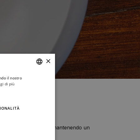
×
ndo il nostro
ITALIAN
gi di più
ENGLISH
IONALITÀ
ia prima.
i, tecniche e memoria, mantenendo un