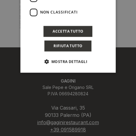
NON CLASSIFICATI
ACCETTA TUTTO
RIFIUTA TUTTO
MOSTRA DETTAGLI
GAGINI
Sale Pepe e Origano SRL
P.IVA 06694280824
Via Cassari, 35
90133 Palermo (PA)
info@gaginirestaurant.com
+39 091589918